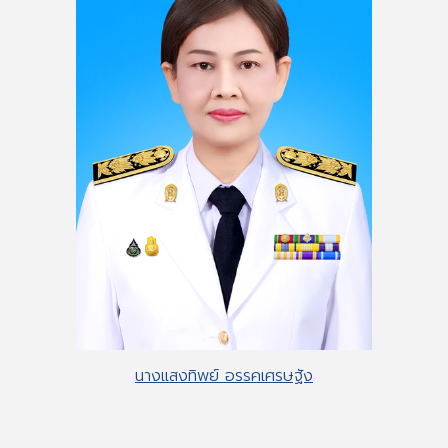
นางแสงทิพย์ อรรคเศรษฐัง