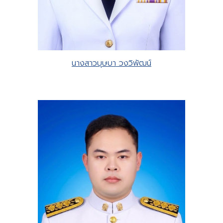
นางสาวบุษบา วงวิพัฒน์