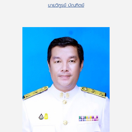
นายวิฑูรย์ บัณฑิตย์