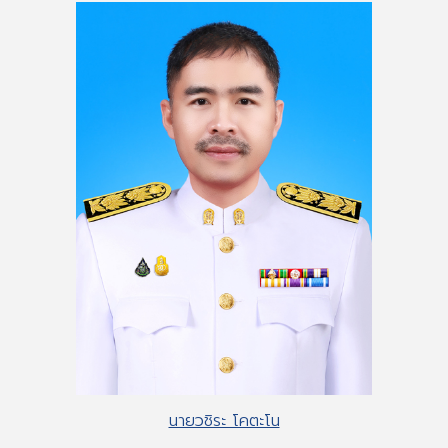
นายวชิระ โคตะโน