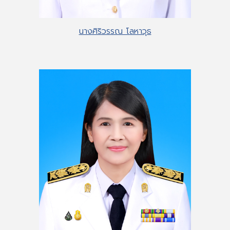
นางศิริวรรณ โลหาวุธ