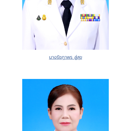
นางรัชฎาพร สู่สุข