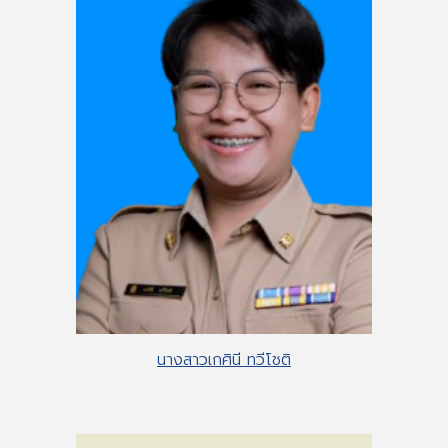
นางสาวเกศินี ทวีโชติ