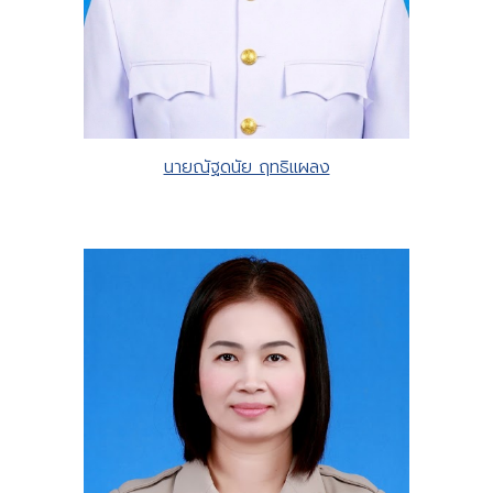
นายณัฐดนัย ฤทธิแผลง