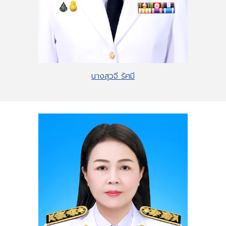
นางสุวจี รัศมี