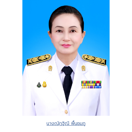
นางณัฏฐิณี พื้นชมภู