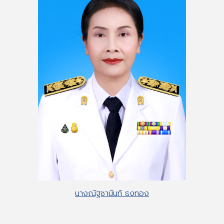
นางณัฐชานันท์ ธงทอง