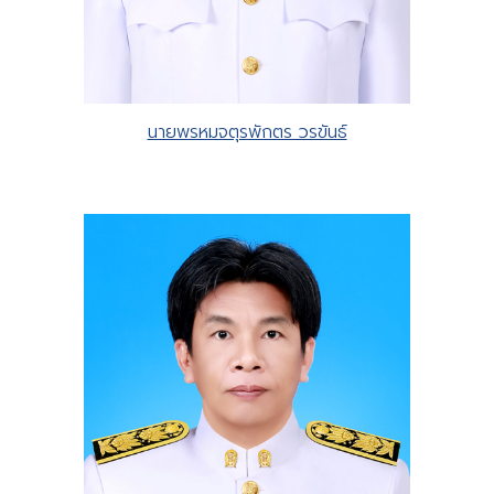
นายพรหมจตุรพักตร วรขันธ์