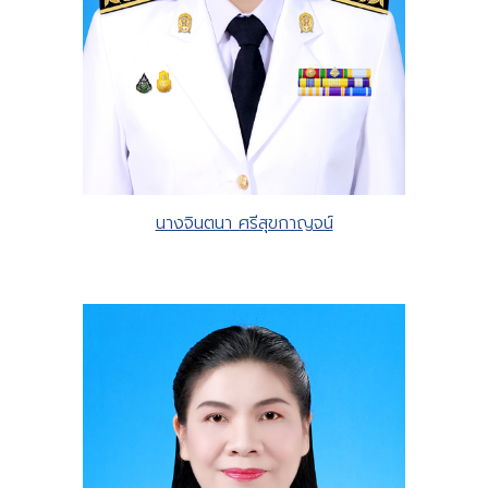
นางจินตนา ศรีสุขกาญจน์