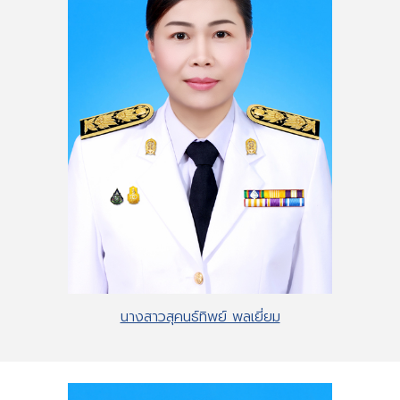
นางสาวสุคนธ์ทิพย์ พลเยี่ยม