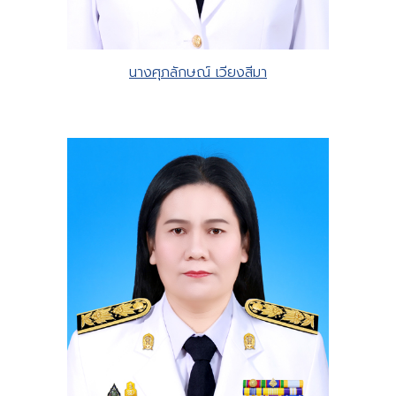
นางศุภลักษณ์ เวียงสีมา