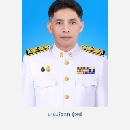
นายปรัชญา รุ่งศรี