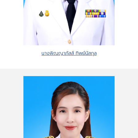
นางพิณญาภัสส์ ทิพย์นัสกุล