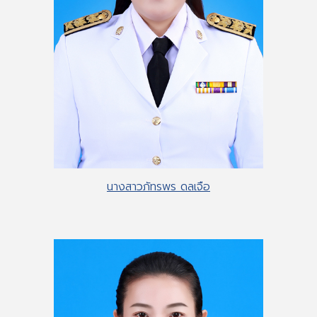
นางสาวภัทรพร ดลเจือ