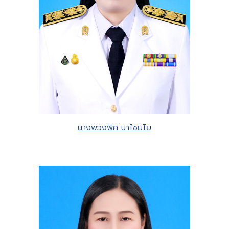
นางพวงพิศ นาไชยโย